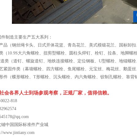
固件制造主要生产五大系列：
具产品（钢丝绳卡头、日式开体花篮、青岛花兰、美式模锻花兰、国标卸
类（10.9S大六角螺栓、扭剪型螺栓、圆柱头焊钉、栓钉、拉条、地脚螺
 隧道类（道钉、螺旋道钉、地铁连接螺栓、定位钢板、U型螺栓、地锚螺
工艺紧固件类（幕墙螺栓、四方螺栓、鱼尾螺栓、元宝丝、梅花丝、鹅蛋丝
成形件（蝶形螺栓、T形螺栓、沉头螺栓、内六角螺栓、铰制孔螺栓、靠背销
社会各界人士到场参观考察，正规厂家，值得信赖。
-0022-818
32962574
45178@qq.com
北铺中国国际标准件产业城
/www.jintiany.com