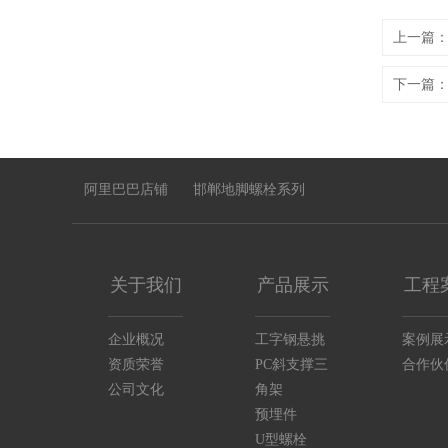
上一篇
下一篇
阿里巴巴店铺
邯郸地脚螺栓系列
关于我们
产品展示
工程
企业概况
工字钢悬挑
案例展
资质荣誉
PC斜支撑三
合作伙
公司文化
角架
预埋件
U型螺栓