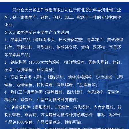
河北金天元紧固件制造有限公司位于河北省永年县河北铺工业
区，是一家集生产、销售、仓储、加工、配送于一体的专业紧固件
企业。
金天元紧固件制造主要生产五大系列：
1、吊索具产品（钢丝绳卡头、日式开体花篮、青岛花兰、美式模锻
花兰、国标卸扣、弓型卸扣、钢丝绳套环、货钩，双环扣，字母环
等吊索具产品）
2、钢结构类（10.9S大六角螺栓、扭剪型螺栓、圆柱头焊钉、栓钉、
拉条、地脚螺栓、双头螺栓）
3、高铁 隧道类（道钉、螺旋道钉、地铁连接螺栓、定位钢板、U型
螺栓、地锚螺栓、精扎螺母、高铁螺母、T型螺栓等）
4、热打工艺紧固件类（幕墙螺栓、四方螺栓、鱼尾螺栓、元宝丝、
梅花丝、鹅蛋丝、斗型丝定做各种异型件）
5、冷镦成形件（蝶形螺栓、T形螺栓、沉头螺栓、内六角螺栓、铰
制孔螺栓、靠背销、方头螺栓定做各种异形成形件）非标、标准件
产品达1000多种。产品质量稳定、性能可靠。