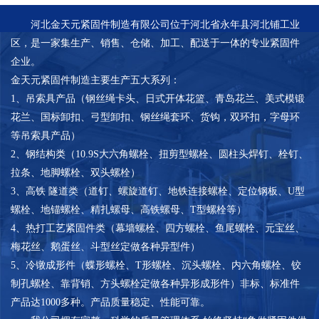
河北金天元紧固件制造有限公司位于河北省永年县河北铺工业
区，是一家集生产、销售、仓储、加工、配送于一体的专业紧固件
企业。
金天元紧固件制造主要生产五大系列：
1、吊索具产品（钢丝绳卡头、日式开体花篮、青岛花兰、美式模锻
花兰、国标卸扣、弓型卸扣、钢丝绳套环、货钩，双环扣，字母环
等吊索具产品）
2、钢结构类（10.9S大六角螺栓、扭剪型螺栓、圆柱头焊钉、栓钉、
拉条、地脚螺栓、双头螺栓）
3、高铁 隧道类（道钉、螺旋道钉、地铁连接螺栓、定位钢板、U型
螺栓、地锚螺栓、精扎螺母、高铁螺母、T型螺栓等）
4、热打工艺紧固件类（幕墙螺栓、四方螺栓、鱼尾螺栓、元宝丝、
梅花丝、鹅蛋丝、斗型丝定做各种异型件）
5、冷镦成形件（蝶形螺栓、T形螺栓、沉头螺栓、内六角螺栓、铰
制孔螺栓、靠背销、方头螺栓定做各种异形成形件）非标、标准件
产品达1000多种。产品质量稳定、性能可靠。