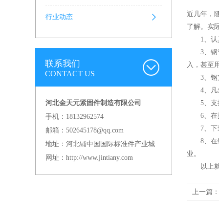
近几年，
行业动态
了解。实
1、认真
3、钢管
联系我们
入，甚至
CONTACT US
3、钢支
4、凡未
河北金天元紧固件制造有限公司
5、支撑
6、在撑
手机：18132962574
7、下道
邮箱：502645178@qq.com
8、在钢
地址：河北铺中国国际标准件产业城
业。
网址：http://www.jintiany.com
以上就是
上一篇