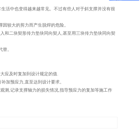
常生活中也变得越来越常见。不过有些人对于斜支撑并没有很
撑因较大的剪力而产生脱焊的危险。
入和二块契形传力垫块同向契人,甚至用三块传力垫块同向契
代替。
大应及时复加到设计规定的值.
补加预应力,直至达到设计要求。
测,记录支撑轴力的损失情况,指导预应力的复加等施工作