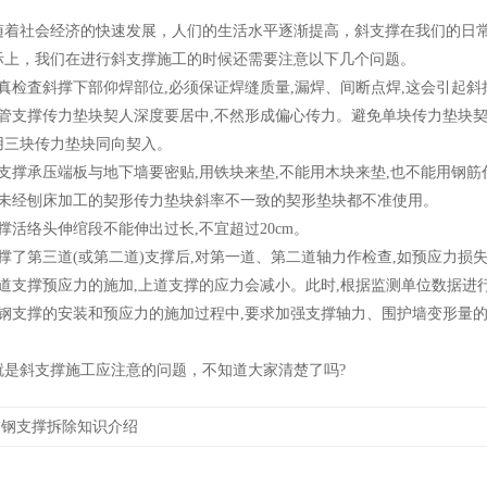
随着社会经济的快速发展，人们的生活水平逐渐提高，斜支撑在我们的日
际上，我们在进行斜支撑施工的时候还需要注意以下几个问题。
检査斜撑下部仰焊部位,必须保证焊缝质量,漏焊、间断点焊,这会引起斜
支撑传力垫块契人深度要居中,不然形成偏心传力。避免单块传力垫块契
用三块传力垫块同向契入。
撑承压端板与地下墙要密贴,用铁块来垫,不能用木块来垫,也不能用钢筋
经刨床加工的契形传力垫块斜率不一致的契形垫块都不准使用。
活络头伸绾段不能伸出过长,不宜超过20cm。
了第三道(或第二道)支撑后,对第一道、第二道轴力作检查,如预应力损失
支撑预应力的施加,上道支撑的应力会减小。此时,根据监测单位数据进行
支撑的安装和预应力的施加过程中,要求加强支撑轴力、围护墙变形量的观
斜支撑施工应注意的问题，不知道大家清楚了吗?
：钢支撑拆除知识介绍